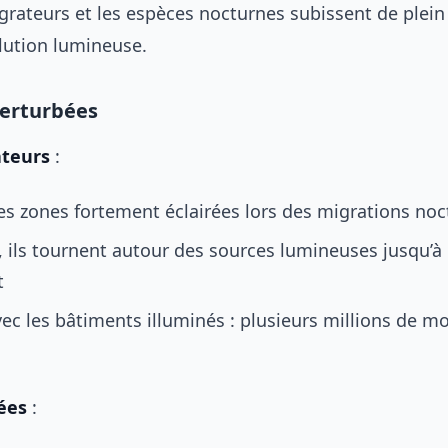
grateurs et les espèces nocturnes subissent de plein 
llution lumineuse.
perturbées
ateurs
:
les zones fortement éclairées lors des migrations no
 ils tournent autour des sources lumineuses jusqu’à
t
vec les bâtiments illuminés : plusieurs millions de m
ées
: