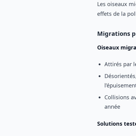
Les oiseaux mi
effets de la po
Migrations 
Oiseaux migr
Attirés par 
Désorientés,
l’épuisemen
Collisions a
année
Solutions test