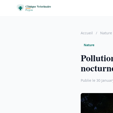
Accueil
/
Nature
Nature
Pollutio
nocturn
Publie le 30 Janua