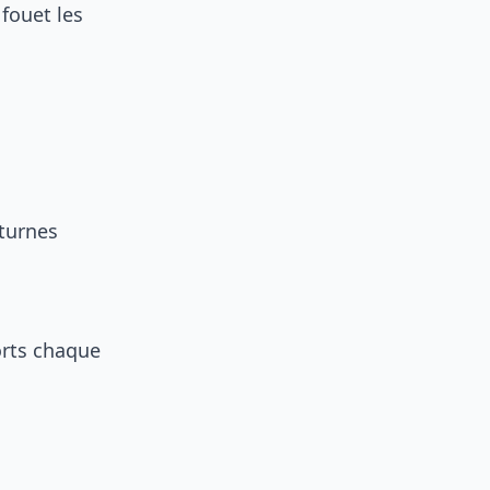
fouet les
cturnes
orts chaque