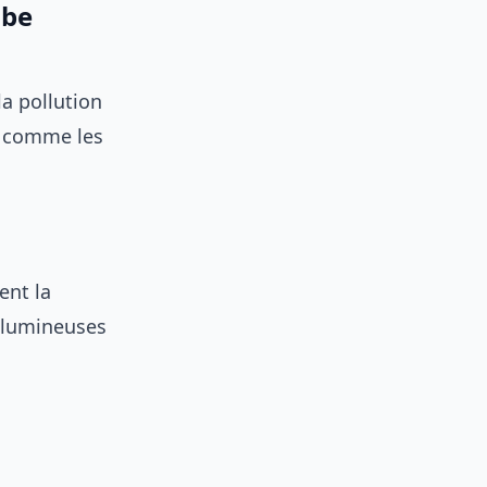
mbe
la pollution
, comme les
ent la
s lumineuses