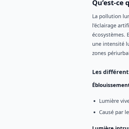
Qu’est-ce 
La pollution l
l’éclairage art
écosystèmes. E
une intensité 
zones périurba
Les différen
Éblouissement
Lumière vive
Causé par l
Lumière intru