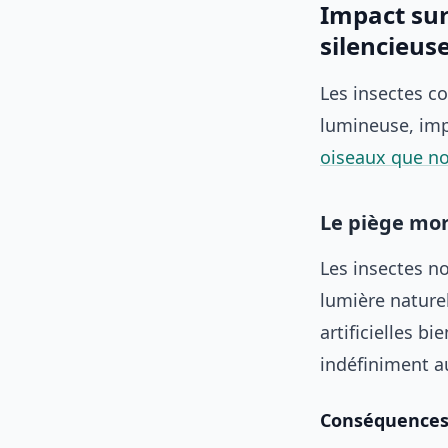
Impact sur
silencieus
Les insectes co
lumineuse, im
oiseaux que no
Le piège mor
Les insectes no
lumière naturel
artificielles b
indéfiniment a
Conséquences