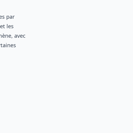
es par
et les
mène, avec
rtaines