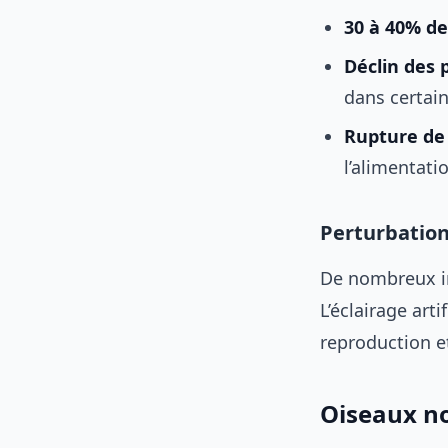
30 à 40% de
Déclin des 
dans certai
Rupture de 
l’alimentat
Perturbation
De nombreux in
L’éclairage art
reproduction e
Oiseaux no