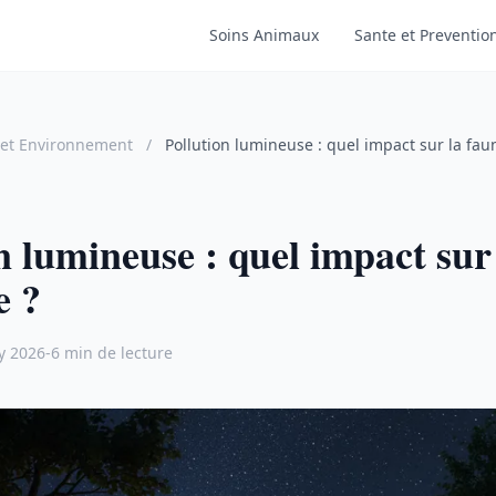
Soins Animaux
Sante et Preventio
 et Environnement
/
Pollution lumineuse : quel impact sur la fau
n lumineuse : quel impact sur
e ?
ry 2026
-
6 min de lecture