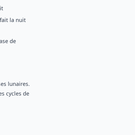
it
ait la nuit
base de
es lunaires.
es cycles de