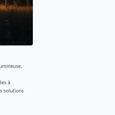
lumineuse,
ées à
s solutions